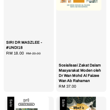
SIRI DR MASZLEE -
#UNDI18
Sale
RM 18.00
Regular
RM 20.00
price
price
Sosialisasi Zakat Dalam
Masyarakat Moden oleh
Dr Wan Mohd Al Faizee
Wan Ab Rahaman
Regular
RM 37.00
price
Sale
Sale