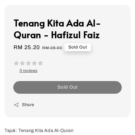
Tenang Kita Ada Al-
Quran - Hafizul Faiz
Sale
RM 25.20
Regular
Sold Out
RM 28.00
price
price
0 reviews
Sold Out
Share
Tajuk: Tenang Kita Ada Al-Quran