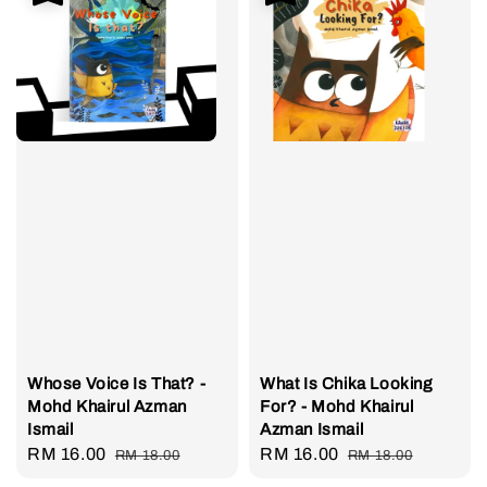
Whose Voice Is That? -
What Is Chika Looking
Mohd Khairul Azman
For? - Mohd Khairul
Ismail
Azman Ismail
Sale
RM 16.00
Regular
Sale
RM 16.00
Regular
RM 18.00
RM 18.00
price
price
price
price