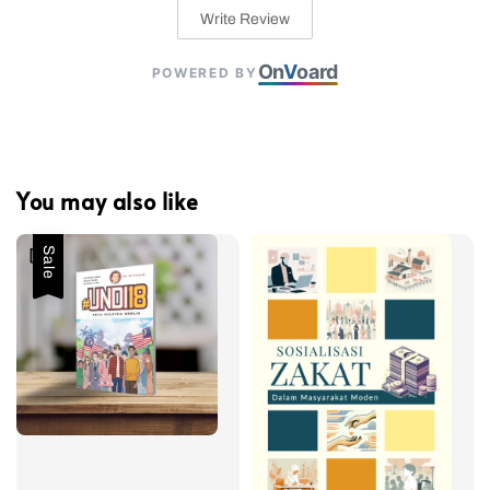
Write Review
On
V
oard
POWERED BY
You may also like
Sale