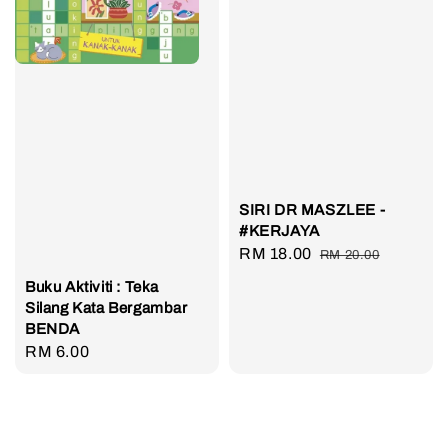
SIRI DR MASZLEE -
#KERJAYA
Sale
RM 18.00
Regular
RM 20.00
price
price
Buku Aktiviti : Teka
Silang Kata Bergambar
BENDA
Regular
RM 6.00
price