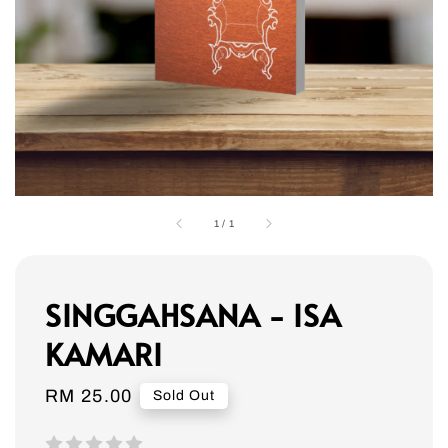
1
/
1
SINGGAHSANA - ISA
KAMARI
Regular
RM 25.00
Sold Out
price