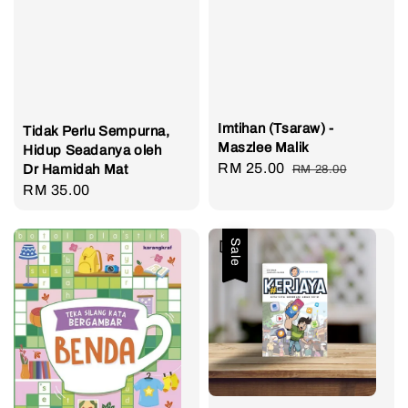
Imtihan (Tsaraw) -
Tidak Perlu Sempurna,
Maszlee Malik
Hidup Seadanya oleh
Sale
RM 25.00
Regular
Dr Hamidah Mat
RM 28.00
Regular
RM 35.00
price
price
price
Sale