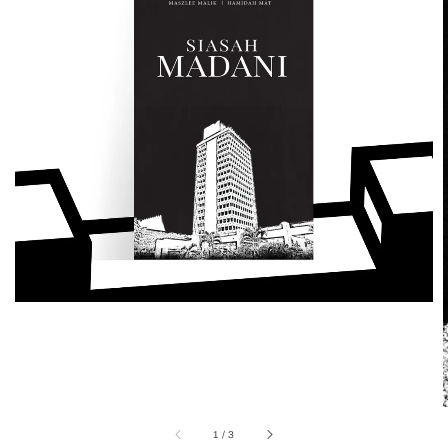
1
/
3