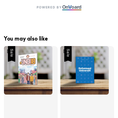
On
V
oard
POWERED BY
You may also like
Sale
Sale