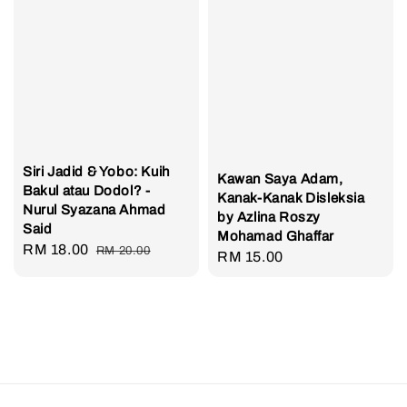
Siri Jadid & Yobo: Kuih
Kawan Saya Adam,
Bakul atau Dodol? -
Kanak-Kanak Disleksia
Nurul Syazana Ahmad
by Azlina Roszy
Said
Mohamad Ghaffar
Sale
RM 18.00
Regular
RM 20.00
Regular
RM 15.00
price
price
price