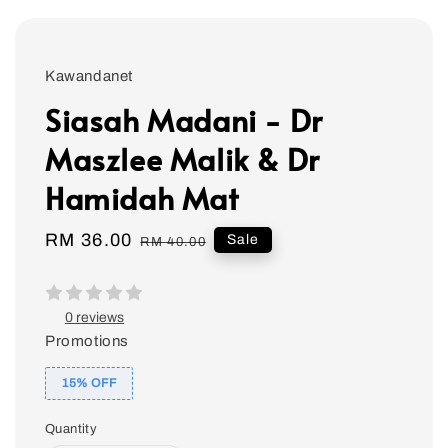
Kawandanet
Siasah Madani - Dr
Maszlee Malik & Dr
Hamidah Mat
Sale
RM 36.00
Regular
Sale
RM 40.00
price
price
0 reviews
Promotions
15% OFF
Quantity