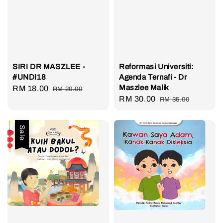
SIRI DR MASZLEE -
Reformasi Universiti:
#UNDI18
Agenda Ternafi - Dr
Maszlee Malik
Sale
RM 18.00
Regular
RM 20.00
Sale
RM 30.00
Regular
price
price
RM 35.00
price
price
Sale