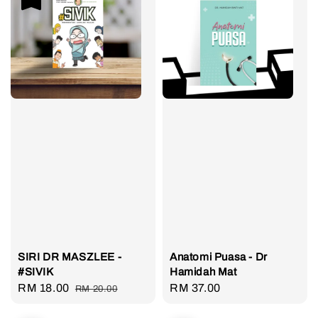
SIRI DR MASZLEE -
Anatomi Puasa - Dr
#SIVIK
Hamidah Mat
Sale
RM 18.00
Regular
Regular
RM 37.00
RM 20.00
price
price
price