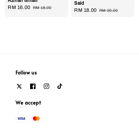
Azman Ismail
Said
Sale
RM 16.00
Regular
RM 18.00
Sale
RM 18.00
Regular
RM 20.00
price
price
price
price
Follow us
We accept