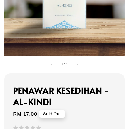
1
/
1
PENAWAR KESEDIHAN -
AL-KINDI
Regular
RM 17.00
Sold Out
price