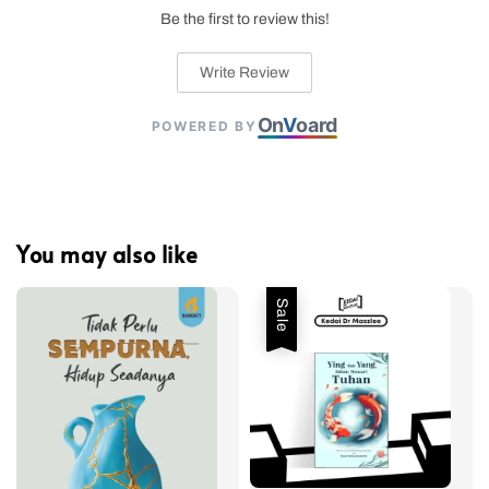
Be the first to review this!
Write Review
On
V
oard
POWERED BY
You may also like
Sale