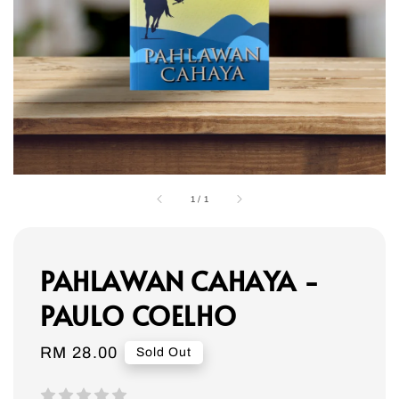
1
/
1
PAHLAWAN CAHAYA -
PAULO COELHO
Regular
RM 28.00
Sold Out
price