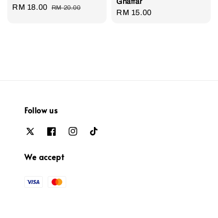
Ghaffar
Sale
RM 18.00
Regular
RM 20.00
Regular
RM 15.00
price
price
price
Follow us
We accept