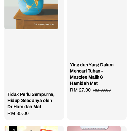
Ying dan Yang Dalam
Mencari Tuhan -
Maszlee Malik &
Hamidah Mat
Sale
RM 27.00
Regular
RM 30.00
Tidak Perlu Sempurna,
price
price
Hidup Seadanya oleh
Dr Hamidah Mat
Regular
RM 35.00
price