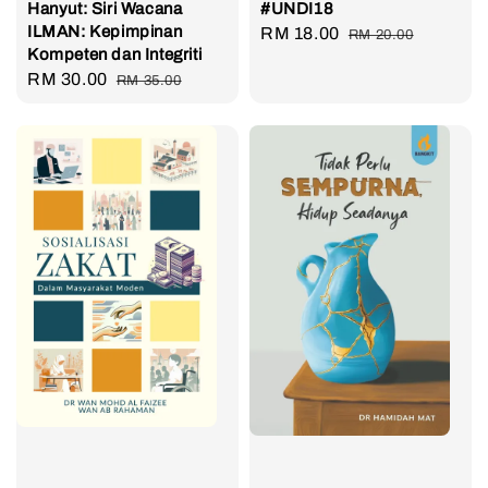
Hanyut: Siri Wacana
#UNDI18
ILMAN: Kepimpinan
Sale
RM 18.00
Regular
RM 20.00
Kompeten dan Integriti
price
price
Sale
RM 30.00
Regular
RM 35.00
price
price