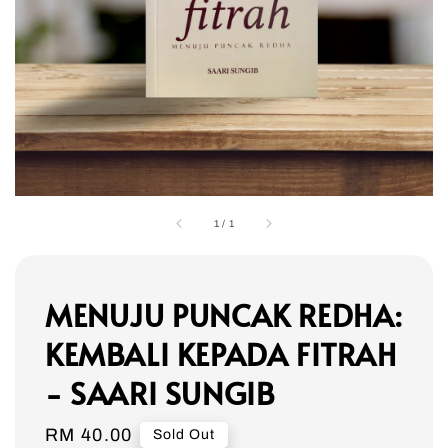
1
/
1
MENUJU PUNCAK REDHA:
KEMBALI KEPADA FITRAH
- SAARI SUNGIB
Regular
RM 40.00
Sold Out