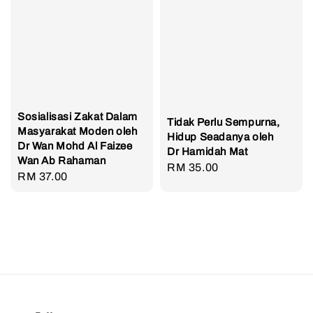
Sosialisasi Zakat Dalam
Tidak Perlu Sempurna,
Masyarakat Moden oleh
Hidup Seadanya oleh
Dr Wan Mohd Al Faizee
Dr Hamidah Mat
Wan Ab Rahaman
Regular
RM 35.00
Regular
RM 37.00
price
price