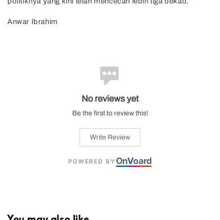
politiknya yang kini telah mencecah lebih tiga dekad.”
Anwar Ibrahim
No reviews yet
Be the first to review this!
Write Review
On
V
oard
POWERED BY
You may also like