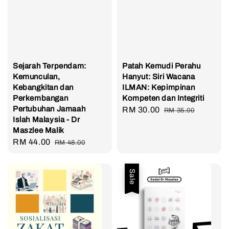
Sejarah Terpendam:
Patah Kemudi Perahu
Kemunculan,
Hanyut: Siri Wacana
Kebangkitan dan
ILMAN: Kepimpinan
Perkembangan
Kompeten dan Integriti
Pertubuhan Jamaah
Sale
RM 30.00
Regular
RM 35.00
Islah Malaysia - Dr
price
price
Maszlee Malik
Sale
RM 44.00
Regular
RM 48.00
price
price
Sale