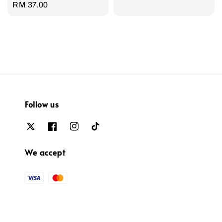
Regular
RM 37.00
price
Follow us
We accept