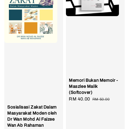
Memori Bukan Memoir -
Maszlee Malik
(Softcover)
Sale
RM 40.00
Regular
RM 50.00
price
price
Sosialisasi Zakat Dalam
Masyarakat Moden oleh
Dr Wan Mohd Al Faizee
Wan Ab Rahaman