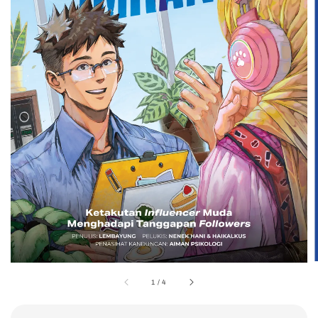
1
/
4