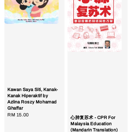
Kawan Saya Siti, Kanak-
Kanak Hiperaktif by
Azlina Roszy Mohamad
Ghaffar
Regular
RM 15.00
心肺复苏术 - CPR For
price
Malaysia Education
(Mandarin Translation)