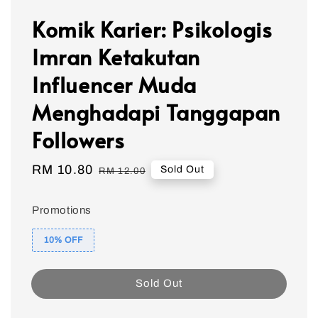
Komik Karier: Psikologis
Imran Ketakutan
Influencer Muda
Menghadapi Tanggapan
Followers
Sale
RM 10.80
Regular
Sold Out
RM 12.00
price
price
Promotions
10% OFF
Sold Out