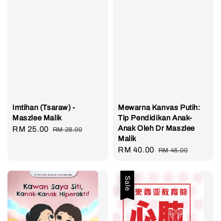
Imtihan (Tsaraw) -
Mewarna Kanvas Putih:
Maszlee Malik
Tip Pendidikan Anak-
Anak Oleh Dr Maszlee
Sale
RM 25.00
Regular
RM 28.00
Malik
price
price
Sale
RM 40.00
Regular
RM 45.00
price
price
Sale