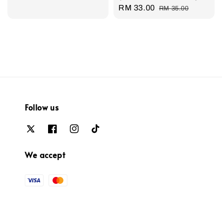
Sale
RM 33.00
Regular
RM 35.00
price
price
Follow us
We accept