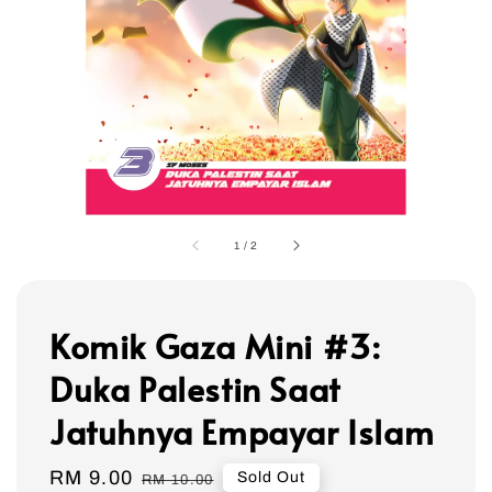
1
/
2
Komik Gaza Mini #3:
Duka Palestin Saat
Jatuhnya Empayar Islam
Sale
RM 9.00
Regular
Sold Out
RM 10.00