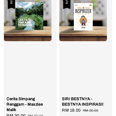
Sale
Sale
Cerita Simpang
SIRI BESTNYA -
Renggam - Maszlee
BESTNYA INSPIRASI!
Malik
Sale
RM 18.00
Regular
RM 20.00
Sale
RM 30.00
Regular