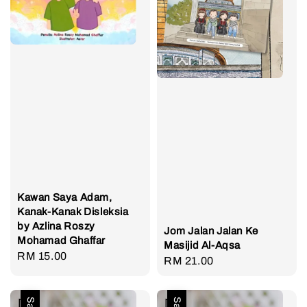
Kawan Saya Adam,
Kanak-Kanak Disleksia
by Azlina Roszy
Jom Jalan Jalan Ke
Mohamad Ghaffar
Masijid Al-Aqsa
Regular
RM 15.00
Regular
RM 21.00
price
price