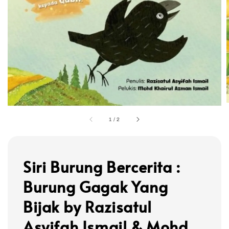
1
/
2
Siri Burung Bercerita :
Burung Gagak Yang
Bijak by Razisatul
Asyifah Ismail & Mohd