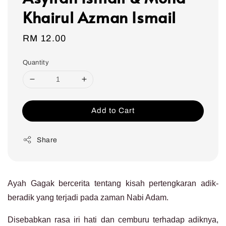
Khairul Azman Ismail
Regular
RM 12.00
price
Quantity
Add to Cart
Share
Ayah Gagak bercerita tentang kisah pertengkaran adik-
beradik yang terjadi pada zaman Nabi Adam.
Disebabkan rasa iri hati dan cemburu terhadap adiknya,