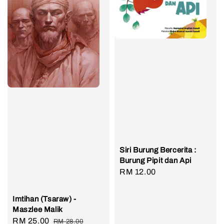
Siri Burung Bercerita :
Burung Pipit dan Api
Regular
RM 12.00
price
Imtihan (Tsaraw) -
Maszlee Malik
Sale
RM 25.00
Regular
RM 28.00