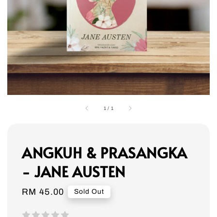
1
/
1
ANGKUH & PRASANGKA
- JANE AUSTEN
Regular
RM 45.00
Sold Out
price