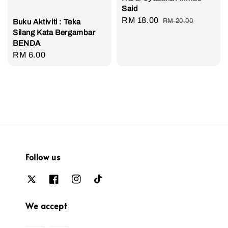
Said
Sale
RM 18.00
Regular
RM 20.00
Buku Aktiviti : Teka
price
price
Silang Kata Bergambar
BENDA
Regular
RM 6.00
price
Follow us
We accept