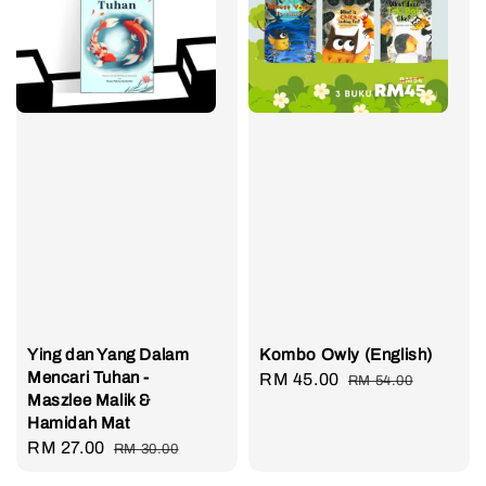
Ying dan Yang Dalam
Kombo Owly (English)
Mencari Tuhan -
Sale
RM 45.00
Regular
RM 54.00
Maszlee Malik &
price
price
Hamidah Mat
Sale
RM 27.00
Regular
RM 30.00
price
price