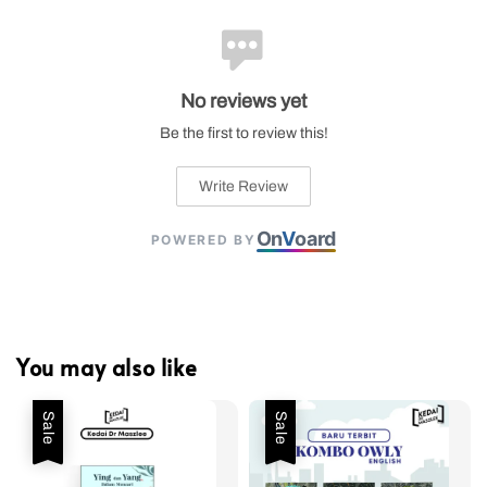
No reviews yet
Be the first to review this!
Write Review
On
V
oard
POWERED BY
You may also like
Sale
Sale