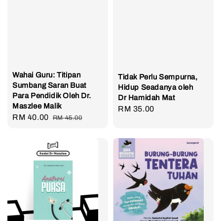
Wahai Guru: Titipan
Tidak Perlu Sempurna,
Sumbang Saran Buat
Hidup Seadanya oleh
Para Pendidik Oleh Dr.
Dr Hamidah Mat
Maszlee Malik
Regular
RM 35.00
Sale
RM 40.00
Regular
RM 45.00
price
price
price