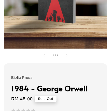
1
/
1
Biblio Press
1984 - George Orwell
Regular
RM 45.00
Sold Out
price